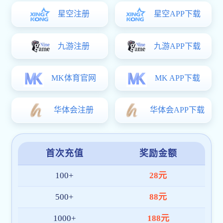
能分析为核心的数字生态平台，聚焦全球体育用户的实时信
息与多终端互动体验。平台以稳定技术架构和合规体系赢得
市场认可，深受世界杯官方网页版-世界杯(中国)用户喜爱。
技术驱动，性能优先
平台采用自研系统架构，持续优化加载速度与数据传
输流程，通过部署全球 CDN 加速节点，实现不同地
区高速访问与高并发下的稳定运行，全面提升用户操
作流畅度。