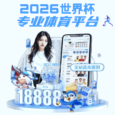
注册入口
全天更新 ·
世界杯官网首页
赛事实时同步
无论您身在何处，
世界杯官网首页APP
为您带来高
速、高清、稳定的观赛体验。
下载客户端
网页端访问