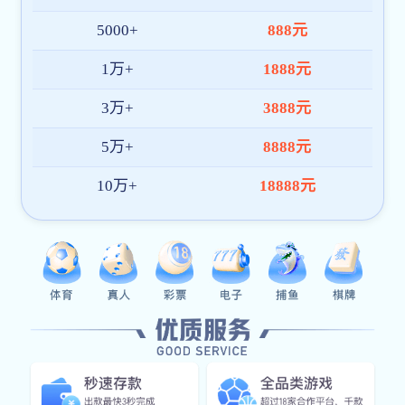
以信任构建口碑
所有服务均基于合规化机制运营，平台数据透明、交
易流程规范，长期致力于构建高可信度生态系统，持
续服务全球数百万用户，树立良好品牌形象。
多语言，多区域
支持多语种界面与主流货币结算方式，世界杯官网首
页 已服务覆盖东南亚、欧洲、中东等重点市场，具备
全球运营与本地适配的服务能力。