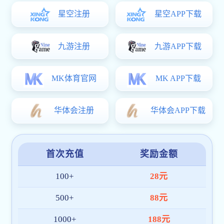
2026-06-05 18:04
70 次阅读
首页
/
体育资讯
在篮球运动中，伤病是每一位运动员都必须面对的挑
战。近日，杰伦·威在谈及东契奇受伤的瞬间时表示，
这一幕令人心痛，他也期待这位年轻球星能够早日重
返赛场，恢复健康。本文将从多个方面深入探讨这一
话题，包括东契奇的影响力、受伤对球队的影响、杰
伦·威对此事的看法以及球迷对于东契奇回归的期待。
通过这些不同角度的分析，我们希望能够更全面地理
解这一事件的重要性。
1、东契奇的影响力