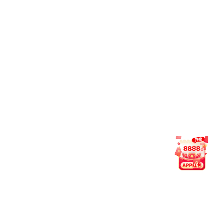
最后，他表达了对东契奇未来康复过程中的美好祝
愿，希望这位年轻巨星能够尽快恢复，并再次回到赛
场上，为球迷们带来源源不断的精彩表现。这份期
待，不仅是对个人天赋与努力的一种认可，更是对整
个篮球事业发展的关切和热爱。
4、球迷期待回归
随着社交媒体的发展，如今每一个运动员都拥有庞大
的粉丝基础，而东契奇正是其中之一。当他的受伤消
息传开后，各大平台上充满了粉丝们对他的关心与祝
福。许多人纷纷留言，希望他能早日康复，再次站上
赛场，与大家见面。
同时，也有不少评论分析了当前球队状况与未来前
景，他们希望其他年轻球员可以借此机会提升自我，