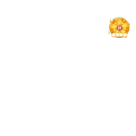
及自我心理上的负担，从而影响整体表现。
3、杰伦·威谈此事
作为NBA中的知名球员和分析师，杰伦·威对于这一事
件发表了自己的看法。他表示，在看到东契奇受伤那
一刻，他内心充满了难过与惋惜，因为这样才华横溢
的年轻人，本应在比赛中继续展示自己的才能，而非
因伤病而被迫停下脚步。
杰伦·威还提到，在现代篮球中，高强度训练和比赛带
来的身体负担，使得运动员面临着越来越多的伤病风
险。他呼吁各方应更加关注运动员们身体健康的问
题，加强医疗保障与恢复训练，让他们能够安全地参
与比赛。